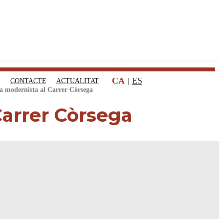
CA
ES
S
CONTACTE
ACTUALITAT
a modernista al Carrer Còrsega
arrer Còrsega