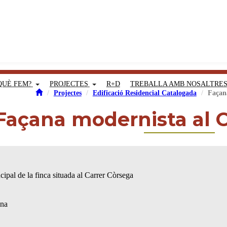
QUÈ FEM?
PROJECTES
R+D
TREBALLA AMB NOSALTRE
Projectes
Edificació Residencial Catalogada
Façan
Façana modernista al C
cipal de la finca situada al Carrer Còrsega
ona