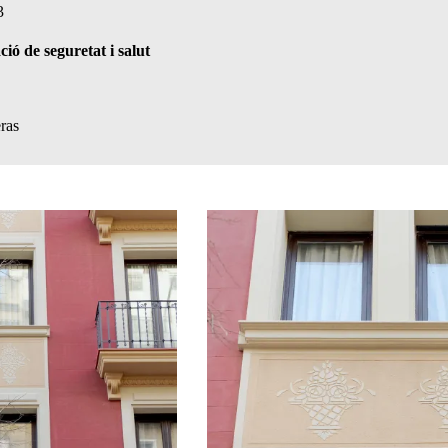
3
ió de seguretat i salut
ras