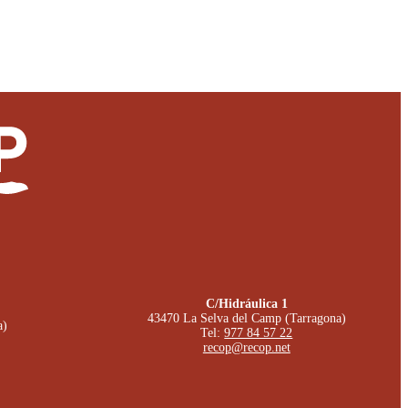
C/Hidráulica 1
43470 La Selva del Camp (Tarragona)
a)
Tel:
977 84 57 22
recop@recop.net