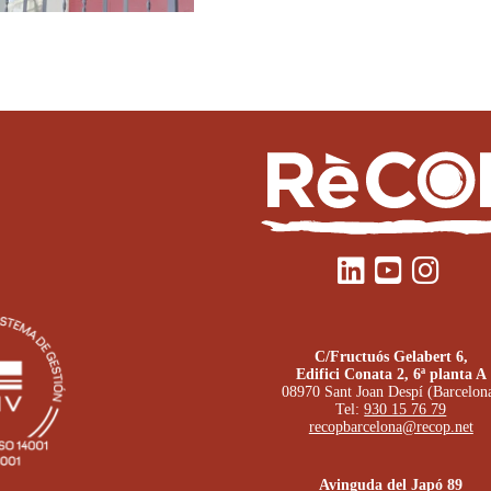
C/Fructuós Gelabert 6,
Edifici Conata 2, 6ª planta A
08970 Sant Joan Despí (Barcelon
Tel:
930 15 76 79
recopbarcelona@recop.net
Avinguda del Japó 89