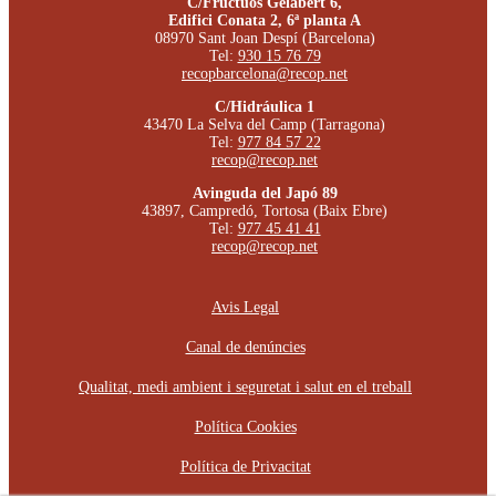
C/Fructuós Gelabert 6,
Edifici Conata 2, 6ª planta A
08970 Sant Joan Despí (Barcelona)
Tel:
930 15 76 79
recopbarcelona@recop.net
C/Hidráulica 1
43470 La Selva del Camp (Tarragona)
Tel:
977 84 57 22
recop@recop.net
Avinguda del Japó 89
43897, Campredó, Tortosa (Baix Ebre)
Tel:
977 45 41 41
recop@recop.net
Avis Legal
Canal de denúncies
Qualitat, medi ambient i seguretat i salut en el treball
Política Cookies
Política de Privacitat