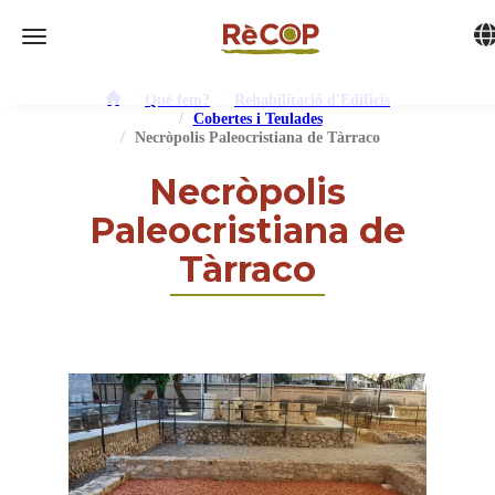
Tog
Toggle navigation
Què fem?
Rehabilitació d'Edificis
Cobertes i Teulades
Necròpolis Paleocristiana de Tàrraco
Necròpolis
Paleocristiana de
Tàrraco