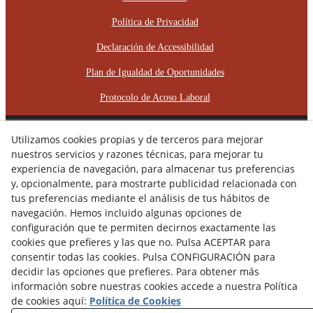
Política de Privacidad
Declaración de Accessibilidad
Plan de Igualdad de Oportunidades
Protocolo de Acoso Laboral
© 08/2026 RÈCOP RESTAURACIONS
Utilizamos cookies propias y de terceros para mejorar
ARQUITECTÒNIQUES, S.L. - Todos los derechos reservados.
nuestros servicios y razones técnicas, para mejorar tu
experiencia de navegación, para almacenar tus preferencias
y, opcionalmente, para mostrarte publicidad relacionada con
tus preferencias mediante el análisis de tus hábitos de
navegación. Hemos incluido algunas opciones de
configuración que te permiten decirnos exactamente las
cookies que prefieres y las que no. Pulsa ACEPTAR para
consentir todas las cookies. Pulsa CONFIGURACIÓN para
decidir las opciones que prefieres. Para obtener más
información sobre nuestras cookies accede a nuestra Política
de cookies aquí:
Política de Cookies